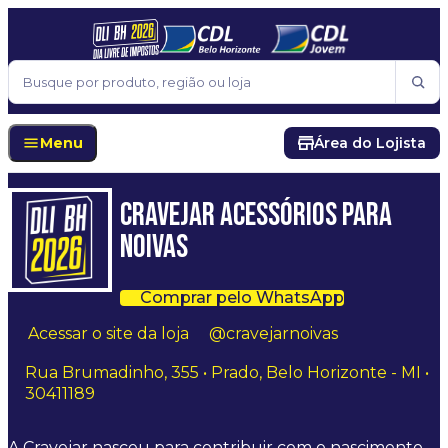
Pular para o conteúdo
Buscar
Menu
Área do Lojista
CRAVEJAR ACESSÓRIOS PARA
NOIVAS
Comprar pelo WhatsApp
Acessar o site da loja
@cravejarnoivas
Rua Brumadinho, 355 • Prado, Belo Horizonte - MI •
30411189
A Cravejar nasceu para contribuir com o nascimento