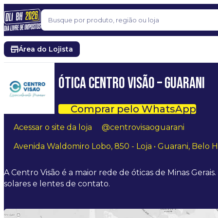
Pular para o conteúdo
Buscar
Área do Lojista
ÓTICA CENTRO VISÃO – GUARANI
Comprar pelo WhatsApp
Acessar o site da loja
@centrovisaoguarani
Avenida Waldomiro Lobo, 850 - Loja • Guarani, Belo 
A Centro Visão é a maior rede de óticas de Minas Gerais
solares e lentes de contato.