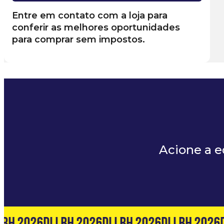
Entre em contato com a loja para
conferir as melhores oportunidades
para comprar sem impostos.
Acione a 
BH 2026
DLI BH 2026
DLI BH 2026
DLI BH 2026
D