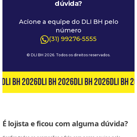
dúvida?
Acione a equipe do DLI BH pelo
número
(31) 99276-5555
© DLI BH 2026. Todos os direitos reservados.
6
DLI BH 2026
DLI BH 2026
DLI BH 2026
DLI BH 2
É lojista e ficou com alguma dúvida?