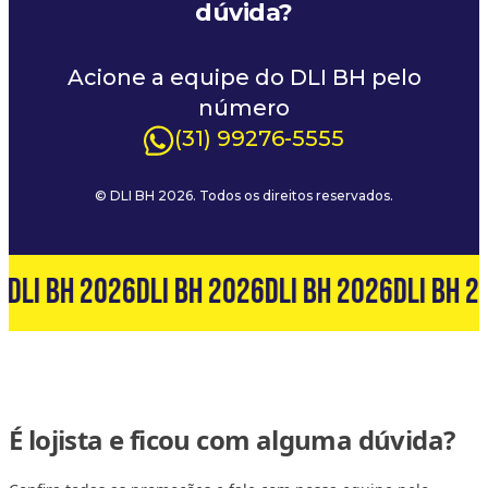
dúvida?
Acione a equipe do DLI BH pelo
número
(31) 99276-5555
© DLI BH 2026. Todos os direitos reservados.
6
DLI BH 2026
DLI BH 2026
DLI BH 2026
DLI BH 2
É lojista e ficou com alguma dúvida?