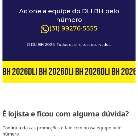
Acione a equipe do DLI BH pelo
número
(31) 99276-5555
© DLI BH 2026. Todos os direitos reservados.
I BH 2026
DLI BH 2026
DLI BH 2026
DLI BH 2026
É lojista e ficou com alguma dúvida?
Confira todas as promoções e fale com nossa equipe pelo
número
(31) 99127-6060
.