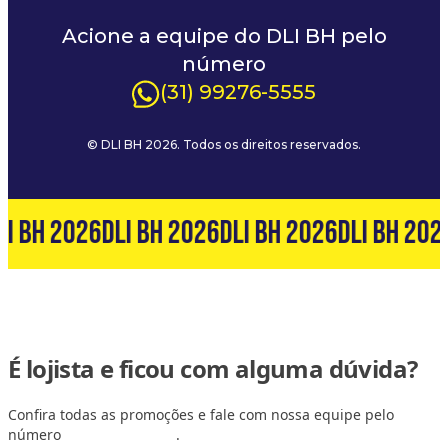
Acione a equipe do DLI BH pelo
número
(31) 99276-5555
© DLI BH 2026. Todos os direitos reservados.
LI BH 2026
DLI BH 2026
DLI BH 2026
DLI BH 202
É lojista e ficou com alguma dúvida?
Confira todas as promoções e fale com nossa equipe pelo
número
(31) 99127-6060
.