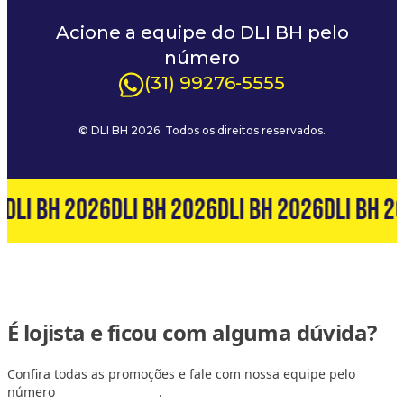
Acione a equipe do DLI BH pelo
número
(31) 99276-5555
© DLI BH 2026. Todos os direitos reservados.
6
DLI BH 2026
DLI BH 2026
DLI BH 2026
DLI BH 2
É lojista e ficou com alguma dúvida?
Confira todas as promoções e fale com nossa equipe pelo
número
(31) 99127-6060
.