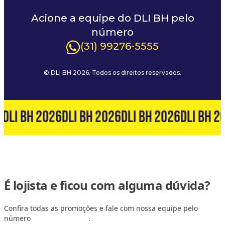
Acione a equipe do DLI BH pelo
número
(31) 99276-5555
© DLI BH 2026. Todos os direitos reservados.
6
DLI BH 2026
DLI BH 2026
DLI BH 2026
DLI BH 2
É lojista e ficou com alguma dúvida?
Confira todas as promoções e fale com nossa equipe pelo
número
(31) 99127-6060
.