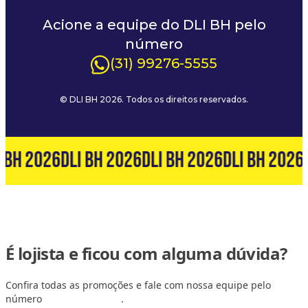
Acione a equipe do DLI BH pelo
número
(31) 99276-5555
© DLI BH 2026. Todos os direitos reservados.
 BH 2026
DLI BH 2026
DLI BH 2026
DLI BH 2026
É lojista e ficou com alguma dúvida?
Confira todas as promoções e fale com nossa equipe pelo
número
(31) 99127-6060
.