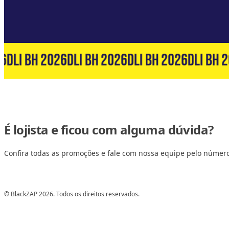
6
DLI BH 2026
DLI BH 2026
DLI BH 2026
DLI BH 2
É lojista e ficou com alguma dúvida?
Confira todas as promoções e fale com nossa equipe pelo númer
© BlackZAP 2026. Todos os direitos reservados.