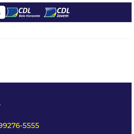
?
 99276-5555