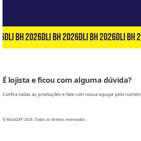
6
DLI BH 2026
DLI BH 2026
DLI BH 2026
DLI BH 2
É lojista e ficou com alguma dúvida?
Confira todas as promoções e fale com nossa equipe pelo númer
© BlackZAP 2026. Todos os direitos reservados.