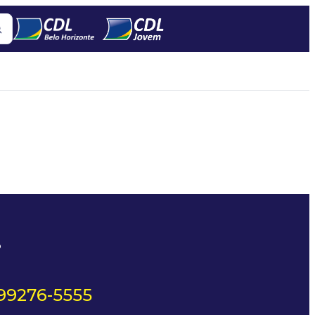
?
 99276-5555