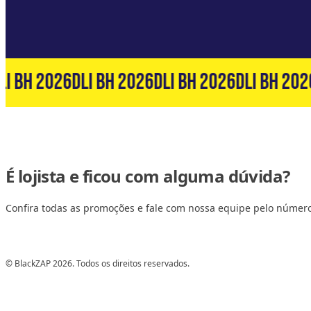
I BH 2026
DLI BH 2026
DLI BH 2026
DLI BH 2026
É lojista e ficou com alguma dúvida?
Confira todas as promoções e fale com nossa equipe pelo númer
© BlackZAP 2026. Todos os direitos reservados.