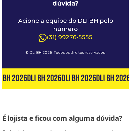
dúvida?
Acione a equipe do DLI BH pelo
número
(31) 99276-5555
© DLI BH 2026. Todos os direitos reservados.
I BH 2026
DLI BH 2026
DLI BH 2026
DLI BH 2026
É lojista e ficou com alguma dúvida?