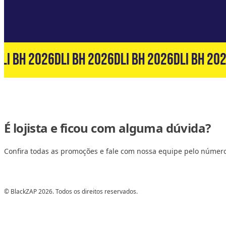
LI BH 2026
DLI BH 2026
DLI BH 2026
DLI BH 202
É lojista e ficou com alguma dúvida?
Confira todas as promoções e fale com nossa equipe pelo númer
© BlackZAP 2026. Todos os direitos reservados.