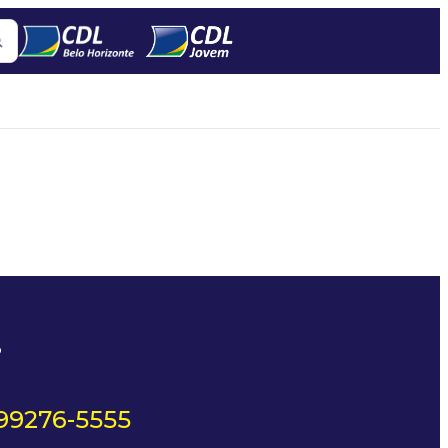
?
 99276-5555