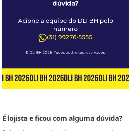
dúvida?
Acione a equipe do DLI BH pelo
número
(31) 99276-5555
© DLI BH 2026. Todos os direitos reservados.
LI BH 2026
DLI BH 2026
DLI BH 2026
DLI BH 202
É lojista e ficou com alguma dúvida?