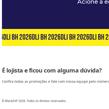
Acione a 
6
DLI BH 2026
DLI BH 2026
DLI BH 2026
DLI BH 2
É lojista e ficou com alguma dúvida?
Confira todas as promoções e fale com nossa equipe pelo númer
© BlackZAP 2026. Todos os direitos reservados.