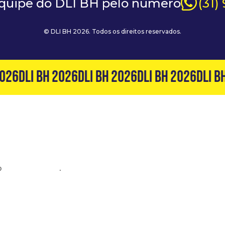
equipe do DLI BH pelo número
(31)
© DLI BH 2026. Todos os direitos reservados.
026
DLI BH 2026
DLI BH 2026
DLI BH 2026
DLI BH
o
(31) 99127-6060
.