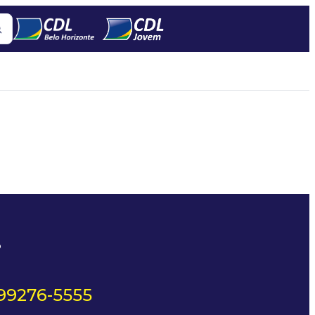
?
 99276-5555