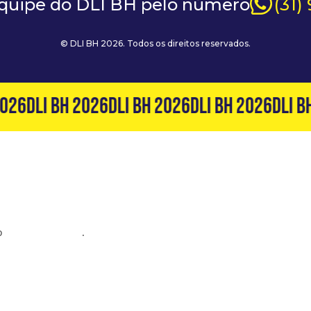
equipe do DLI BH pelo número
(31)
© DLI BH 2026. Todos os direitos reservados.
026
DLI BH 2026
DLI BH 2026
DLI BH 2026
DLI BH
o
(31) 99127-6060
.