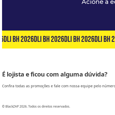
Acione a 
6
DLI BH 2026
DLI BH 2026
DLI BH 2026
DLI BH 2
É lojista e ficou com alguma dúvida?
Confira todas as promoções e fale com nossa equipe pelo númer
© BlackZAP 2026. Todos os direitos reservados.