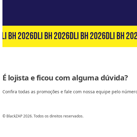
LI BH 2026
DLI BH 2026
DLI BH 2026
DLI BH 202
É lojista e ficou com alguma dúvida?
Confira todas as promoções e fale com nossa equipe pelo númer
© BlackZAP 2026. Todos os direitos reservados.