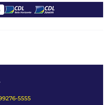
?
 99276-5555