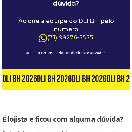
dúvida?
Acione a equipe do DLI BH pelo
número
(31) 99276-5555
© DLI BH 2026. Todos os direitos reservados.
6
DLI BH 2026
DLI BH 2026
DLI BH 2026
DLI BH 2
É lojista e ficou com alguma dúvida?