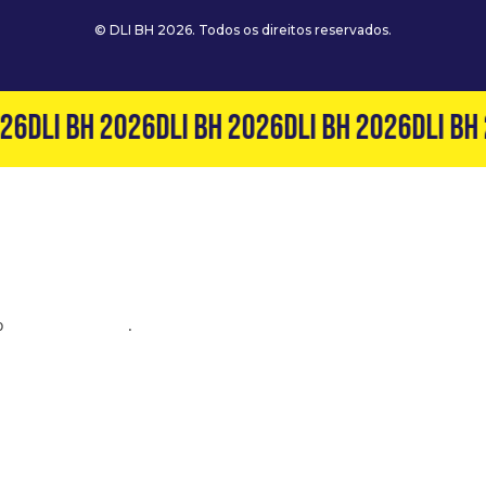
© DLI BH 2026. Todos os direitos reservados.
26
DLI BH 2026
DLI BH 2026
DLI BH 2026
DLI BH 
o
(31) 99127-6060
.