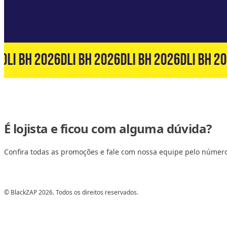
DLI BH 2026
DLI BH 2026
DLI BH 2026
DLI BH 20
É lojista e ficou com alguma dúvida?
Confira todas as promoções e fale com nossa equipe pelo númer
© BlackZAP 2026. Todos os direitos reservados.