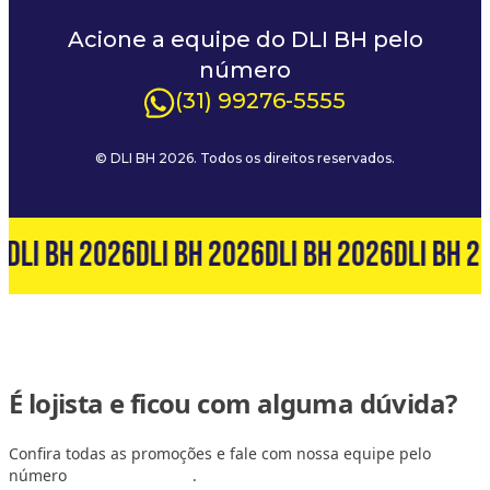
Acione a equipe do DLI BH pelo
número
(31) 99276-5555
© DLI BH 2026. Todos os direitos reservados.
6
DLI BH 2026
DLI BH 2026
DLI BH 2026
DLI BH 2
É lojista e ficou com alguma dúvida?
Confira todas as promoções e fale com nossa equipe pelo
número
(31) 99127-6060
.