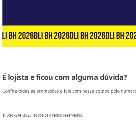
LI BH 2026
DLI BH 2026
DLI BH 2026
DLI BH 202
É lojista e ficou com alguma dúvida?
Confira todas as promoções e fale com nossa equipe pelo númer
© BlackZAP 2026. Todos os direitos reservados.