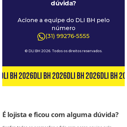
dúvida?
Acione a equipe do DLI BH pelo
número
(31) 99276-5555
© DLI BH 2026. Todos os direitos reservados.
DLI BH 2026
DLI BH 2026
DLI BH 2026
DLI BH 20
É lojista e ficou com alguma dúvida?