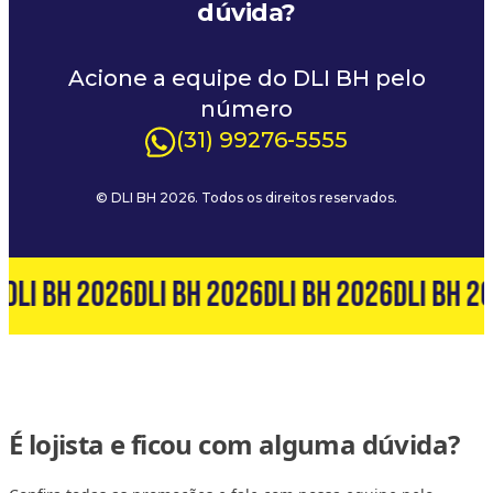
dúvida?
Acione a equipe do DLI BH pelo
número
(31) 99276-5555
© DLI BH 2026. Todos os direitos reservados.
DLI BH 2026
DLI BH 2026
DLI BH 2026
DLI BH 2
É lojista e ficou com alguma dúvida?