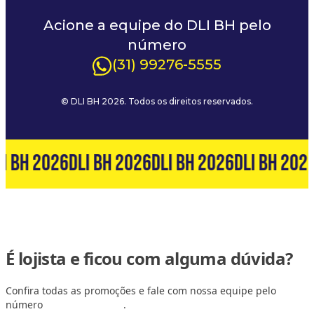
Acione a equipe do DLI BH pelo
número
(31) 99276-5555
© DLI BH 2026. Todos os direitos reservados.
I BH 2026
DLI BH 2026
DLI BH 2026
DLI BH 202
É lojista e ficou com alguma dúvida?
Confira todas as promoções e fale com nossa equipe pelo
número
(31) 99127-6060
.