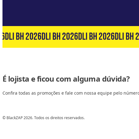
6
DLI BH 2026
DLI BH 2026
DLI BH 2026
DLI BH 2
É lojista e ficou com alguma dúvida?
Confira todas as promoções e fale com nossa equipe pelo númer
© BlackZAP 2026. Todos os direitos reservados.