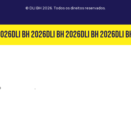
© DLI BH 2026. Todos os direitos reservados.
026
DLI BH 2026
DLI BH 2026
DLI BH 2026
DLI B
o
(31) 99127-6060
.