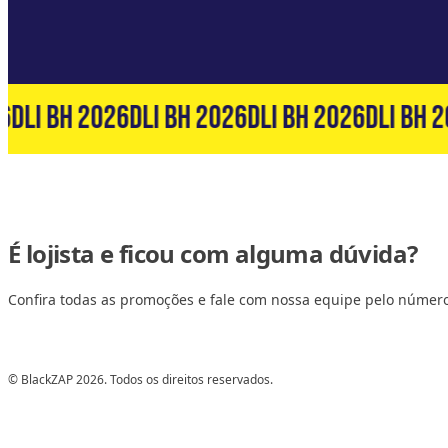
6
DLI BH 2026
DLI BH 2026
DLI BH 2026
DLI BH 2
É lojista e ficou com alguma dúvida?
Confira todas as promoções e fale com nossa equipe pelo númer
© BlackZAP 2026. Todos os direitos reservados.