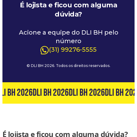
É lojista e ficou com alguma
dúvida?
Acione a equipe do DLI BH pelo
número
(31) 99276-5555
© DLI BH 2026. Todos os direitos reservados.
LI BH 2026
DLI BH 2026
DLI BH 2026
DLI BH 202
É lojista e ficou com alguma dúvida?