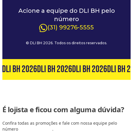
Acione a equipe do DLI BH pelo
número
(31) 99276-5555
© DLI BH 2026. Todos os direitos reservados.
6
DLI BH 2026
DLI BH 2026
DLI BH 2026
DLI BH 2
É lojista e ficou com alguma dúvida?
Confira todas as promoções e fale com nossa equipe pelo
número
(31) 99127-6060
.