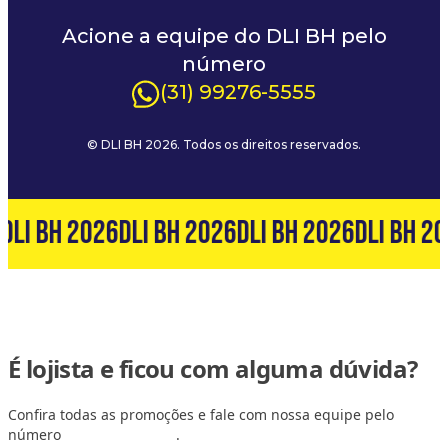
Acione a equipe do DLI BH pelo
número
(31) 99276-5555
© DLI BH 2026. Todos os direitos reservados.
DLI BH 2026
DLI BH 2026
DLI BH 2026
DLI BH 20
É lojista e ficou com alguma dúvida?
Confira todas as promoções e fale com nossa equipe pelo
número
(31) 99127-6060
.