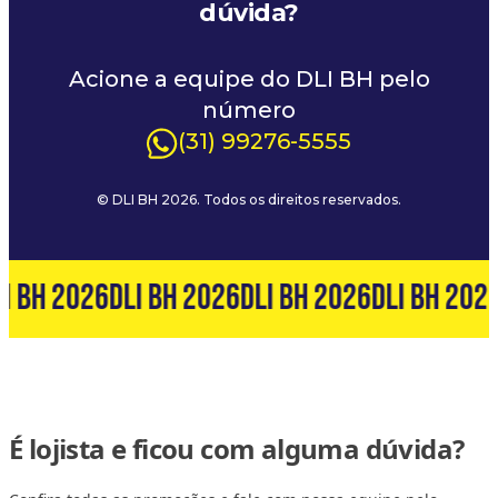
dúvida?
Acione a equipe do DLI BH pelo
número
(31) 99276-5555
© DLI BH 2026. Todos os direitos reservados.
I BH 2026
DLI BH 2026
DLI BH 2026
DLI BH 202
É lojista e ficou com alguma dúvida?