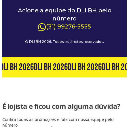
Acione a equipe do DLI BH pelo
número
(31) 99276-5555
© DLI BH 2026. Todos os direitos reservados.
DLI BH 2026
DLI BH 2026
DLI BH 2026
DLI BH 20
É lojista e ficou com alguma dúvida?
Confira todas as promoções e fale com nossa equipe pelo
número
(31) 99127-6060
.