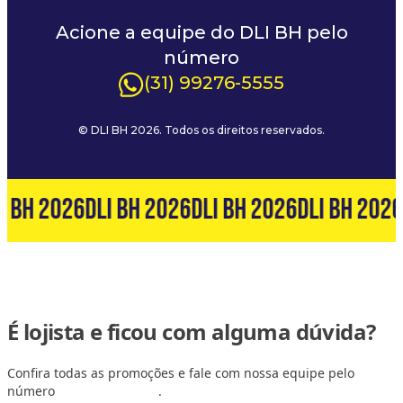
Acione a equipe do DLI BH pelo
número
(31) 99276-5555
© DLI BH 2026. Todos os direitos reservados.
I BH 2026
DLI BH 2026
DLI BH 2026
DLI BH 2026
É lojista e ficou com alguma dúvida?
Confira todas as promoções e fale com nossa equipe pelo
número
(31) 99127-6060
.