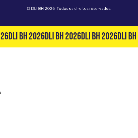
© DLI BH 2026. Todos os direitos reservados.
26
DLI BH 2026
DLI BH 2026
DLI BH 2026
DLI BH 
o
(31) 99127-6060
.