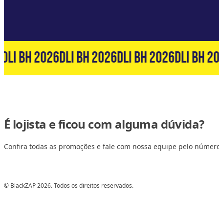
DLI BH 2026
DLI BH 2026
DLI BH 2026
DLI BH 20
É lojista e ficou com alguma dúvida?
Confira todas as promoções e fale com nossa equipe pelo númer
© BlackZAP 2026. Todos os direitos reservados.