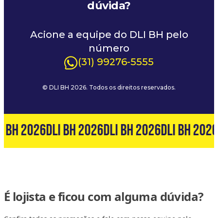
dúvida?
Acione a equipe do DLI BH pelo
número
(31) 99276-5555
© DLI BH 2026. Todos os direitos reservados.
I BH 2026
DLI BH 2026
DLI BH 2026
DLI BH 2026
É lojista e ficou com alguma dúvida?