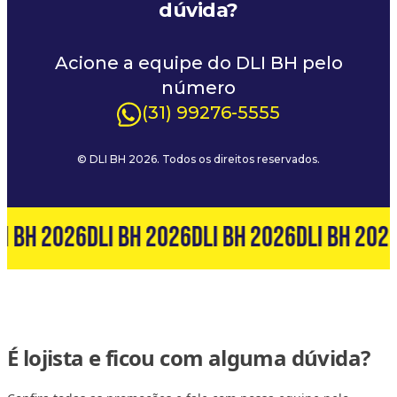
dúvida?
Acione a equipe do DLI BH pelo
número
(31) 99276-5555
© DLI BH 2026. Todos os direitos reservados.
I BH 2026
DLI BH 2026
DLI BH 2026
DLI BH 202
É lojista e ficou com alguma dúvida?