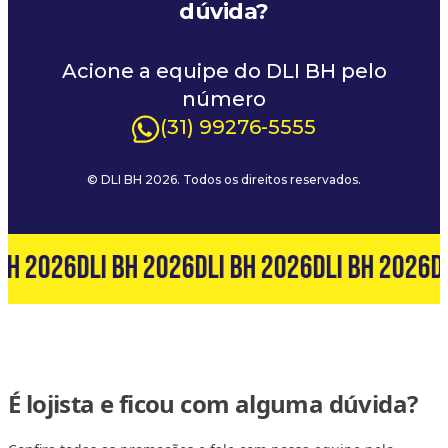
dúvida?
Acione a equipe do DLI BH pelo
número
(31) 99276-5555
© DLI BH 2026. Todos os direitos reservados.
BH 2026
DLI BH 2026
DLI BH 2026
DLI BH 2026
D
É lojista e ficou com alguma dúvida?