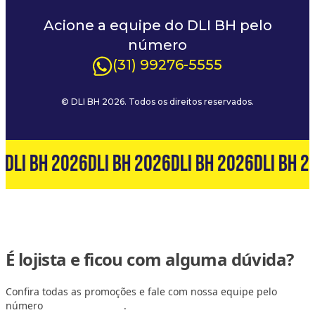
Acione a equipe do DLI BH pelo
número
(31) 99276-5555
© DLI BH 2026. Todos os direitos reservados.
6
DLI BH 2026
DLI BH 2026
DLI BH 2026
DLI BH 2
É lojista e ficou com alguma dúvida?
Confira todas as promoções e fale com nossa equipe pelo
número
(31) 99127-6060
.