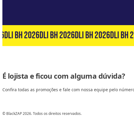
6
DLI BH 2026
DLI BH 2026
DLI BH 2026
DLI BH 2
É lojista e ficou com alguma dúvida?
Confira todas as promoções e fale com nossa equipe pelo númer
© BlackZAP 2026. Todos os direitos reservados.