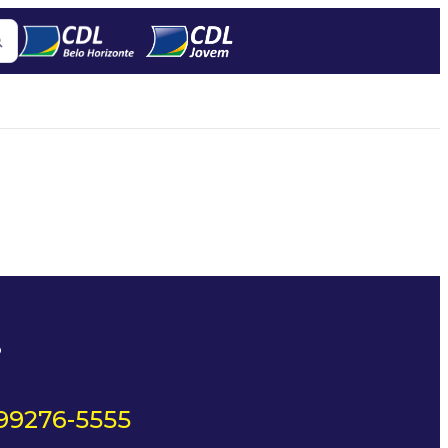
?
 99276-5555