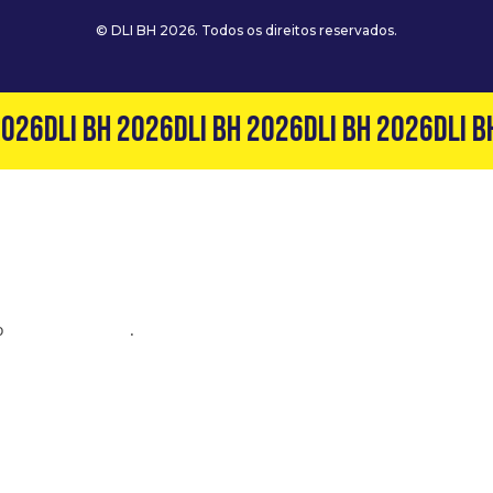
© DLI BH 2026. Todos os direitos reservados.
026
DLI BH 2026
DLI BH 2026
DLI BH 2026
DLI B
o
(31) 99127-6060
.