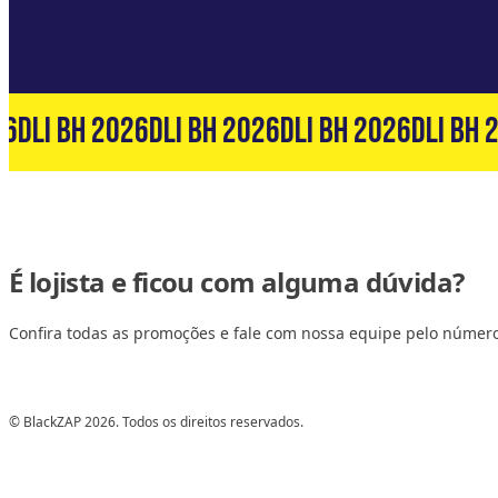
6
DLI BH 2026
DLI BH 2026
DLI BH 2026
DLI BH 2
É lojista e ficou com alguma dúvida?
Confira todas as promoções e fale com nossa equipe pelo númer
© BlackZAP 2026. Todos os direitos reservados.