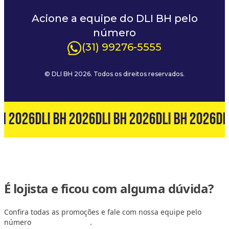
Acione a equipe do DLI BH pelo
número
(31) 99276-5555
© DLI BH 2026. Todos os direitos reservados.
BH 2026
DLI BH 2026
DLI BH 2026
DLI BH 2026
DL
É lojista e ficou com alguma dúvida?
Confira todas as promoções e fale com nossa equipe pelo
número
(31) 99127-6060
.