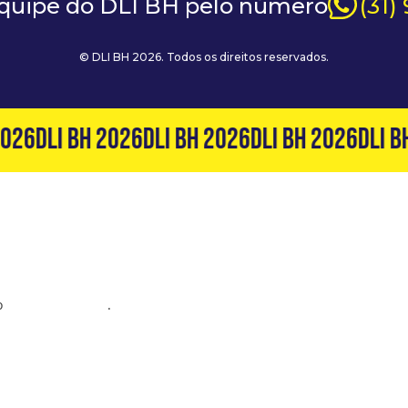
equipe do DLI BH pelo número
(31)
© DLI BH 2026. Todos os direitos reservados.
026
DLI BH 2026
DLI BH 2026
DLI BH 2026
DLI BH
o
(31) 99127-6060
.