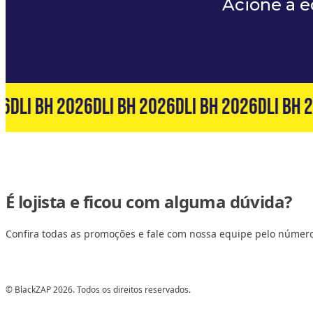
Acione a 
6
DLI BH 2026
DLI BH 2026
DLI BH 2026
DLI BH 2
É lojista e ficou com alguma dúvida?
Confira todas as promoções e fale com nossa equipe pelo númer
© BlackZAP 2026. Todos os direitos reservados.