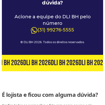
dúvida?
Acione a equipe do DLI BH pelo
número
(31) 99276-5555
© DLI BH 2026. Todos os direitos reservados.
I BH 2026
DLI BH 2026
DLI BH 2026
DLI BH 202
É lojista e ficou com alguma dúvida?