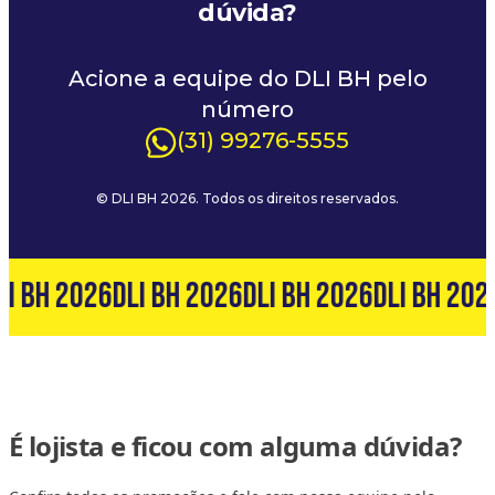
dúvida?
Acione a equipe do DLI BH pelo
número
(31) 99276-5555
© DLI BH 2026. Todos os direitos reservados.
LI BH 2026
DLI BH 2026
DLI BH 2026
DLI BH 202
É lojista e ficou com alguma dúvida?