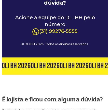
dúvida?
Acione a equipe do DLI BH pelo
número
(31) 99276-5555
© DLI BH 2026. Todos os direitos reservados.
6
DLI BH 2026
DLI BH 2026
DLI BH 2026
DLI BH 2
É lojista e ficou com alguma dúvida?