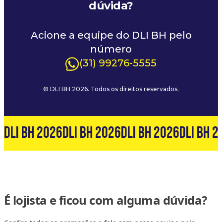
dúvida?
Acione a equipe do DLI BH pelo
número
(31) 99276-5555
© DLI BH 2026. Todos os direitos reservados.
6
DLI BH 2026
DLI BH 2026
DLI BH 2026
DLI BH 2
É lojista e ficou com alguma dúvida?