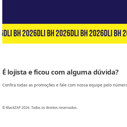
6
DLI BH 2026
DLI BH 2026
DLI BH 2026
DLI BH 2
É lojista e ficou com alguma dúvida?
Confira todas as promoções e fale com nossa equipe pelo númer
© BlackZAP 2026. Todos os direitos reservados.