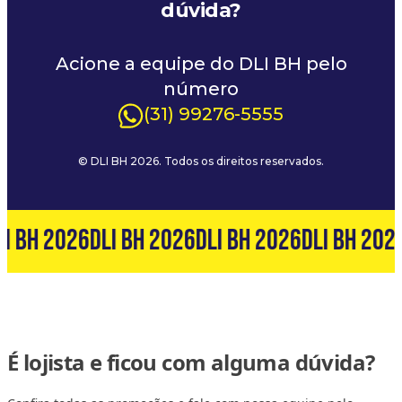
dúvida?
Acione a equipe do DLI BH pelo
número
(31) 99276-5555
© DLI BH 2026. Todos os direitos reservados.
I BH 2026
DLI BH 2026
DLI BH 2026
DLI BH 202
É lojista e ficou com alguma dúvida?