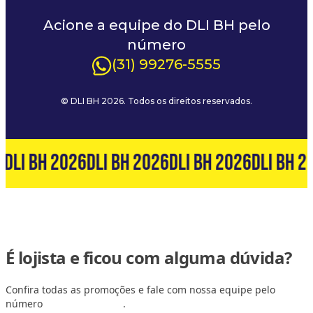
Acione a equipe do DLI BH pelo
número
(31) 99276-5555
© DLI BH 2026. Todos os direitos reservados.
6
DLI BH 2026
DLI BH 2026
DLI BH 2026
DLI BH 2
É lojista e ficou com alguma dúvida?
Confira todas as promoções e fale com nossa equipe pelo
número
(31) 99127-6060
.